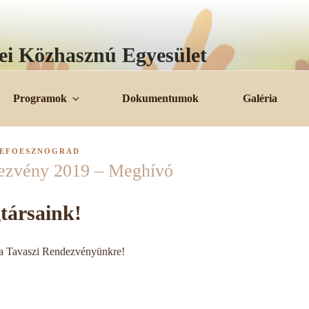
i Közhasznú Egyesület
Programok
Dokumentumok
Galéria
EFOESZNOGRAD
ezvény 2019 – Meghívó
társaink!
 a Tavaszi Rendezvényünkre!