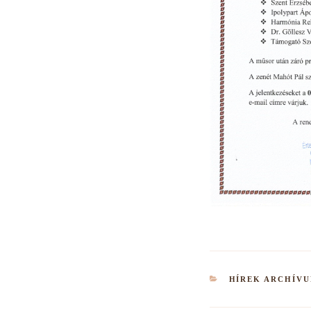
KATEGÓRIÁK
HÍREK ARCHÍV