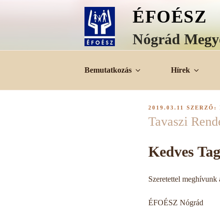
Tartalomhoz
ÉFOÉSZ
Nógrád Megye
Bemutatkozás
Hírek
BEKÜLDVE:
2019.03.11
SZERZŐ:
Tavaszi Rend
Kedves Tag
Szeretettel meghívunk
ÉFOÉSZ Nógrád