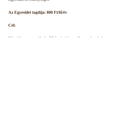
Az Egyesület tagdíja: 800 Ft/fő/év
Cél:
Nógrád megye területén élő értelmi fogyatékos emberek és
családjaik társadalmi hátrányainak kiegyenlítése, érdekeik
érvényesítése, védelme, képviselete, emberi és állampolgári
jogaik társadalmi integrációjuk, szociális biztonságuk,
rehabilitációjuk biztosítása, esélyegyenlőségük meg-
valósítása
Elősegíteni az értelmi fogyatékos emberek
öntevékenységének, ön-rendelkezésének lehetőségeit, az
önmagukért érzett felelősség egyidejű kialakításával
Feladat: